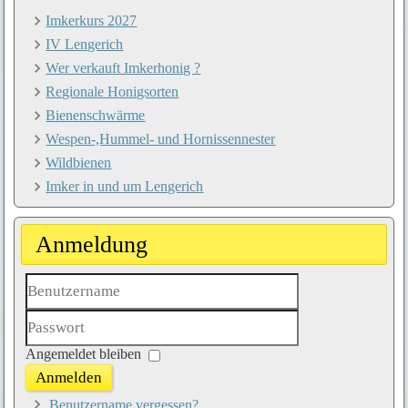
Imkerkurs 2027
IV Lengerich
Wer verkauft Imkerhonig ?
Regionale Honigsorten
Bienenschwärme
Wespen-,Hummel- und Hornissennester
Wildbienen
Imker in und um Lengerich
Anmeldung
Benutzername
Passwort
Angemeldet bleiben
Anmelden
Benutzername vergessen?