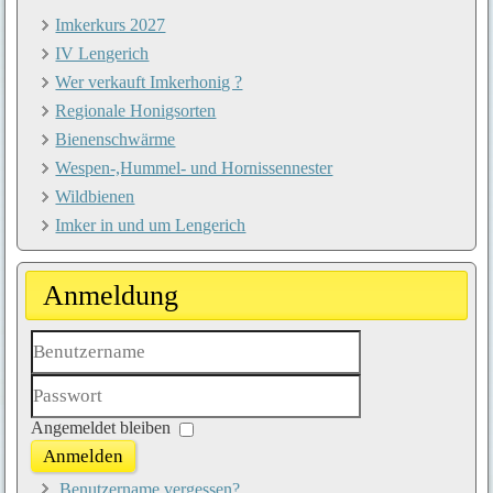
Imkerkurs 2027
IV Lengerich
Wer verkauft Imkerhonig ?
Regionale Honigsorten
Bienenschwärme
Wespen-,Hummel- und Hornissennester
Wildbienen
Imker in und um Lengerich
Anmeldung
Benutzername
Passwort
Angemeldet bleiben
Anmelden
Benutzername vergessen?