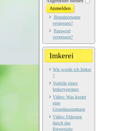
Passwort
Angemeldet bleiben
Anmelden
Benutzername
vergessen?
Passwort
vergessen?
Imkerei
Wie werde ich Imker
?
Vorteile eines
Imkervereines
Video: Was kostet
eine
Grundausstattung
Video: Führung
durch das
Bienenjahr