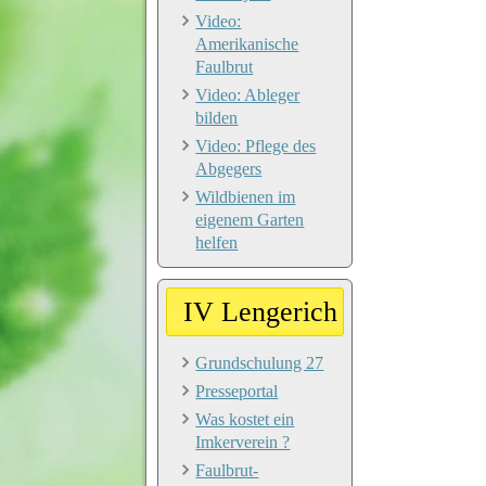
Video:
Amerikanische
Faulbrut
Video: Ableger
bilden
Video: Pflege des
Abgegers
Wildbienen im
eigenem Garten
helfen
IV Lengerich
Grundschulung 27
Presseportal
Was kostet ein
Imkerverein ?
Faulbrut-