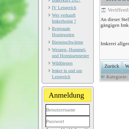
Imkerkurs 2027
IV Lengerich
Veröffentl
Wer verkauft
An dieser Ste
Imkerhonig ?
gängigen Imk
Regionale
Honigsorten
Bienenschwärme
Imkerei allge
Wespen-,Hummel-
und Hornissennester
Wildbienen
Zurück
W
Imker in und um
Kategorie
Lengerich
Anmeldung
Benutzername