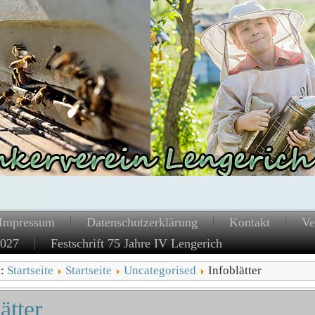
Impressum
Datenschutzerklärung
Kontakt
Ve
2027
Festschrift 75 Jahre IV Lengerich
e:
Startseite
Startseite
Uncategorised
Infoblätter
ätter