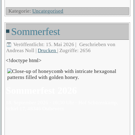
Kategorie:
Uncategorised
Sommerfest
Veröffentlicht: 15. Mai 2026
|
Geschrieben von
Andreas Noll
|
Drucken
|
Zugriffe: 2656
<!doctype html>
Sommerfest 2026
18. September 2026 · 16:30 Uhr · Hof Schürenkamp,
Schirl 17, 48346 Ostbevern