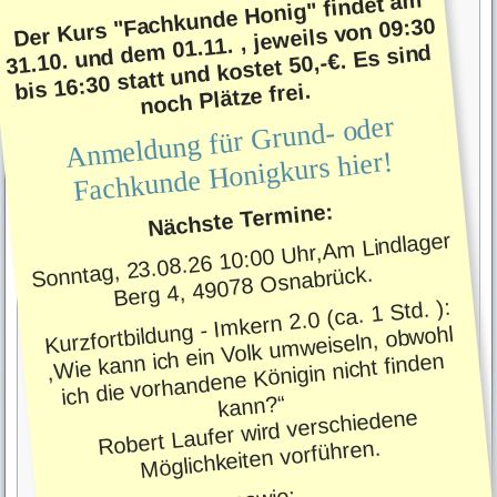
Der Kurs "Fachkunde Honig" findet am
31.10. und dem 01.11. , jeweils von 09:30
bis 16:30 statt und kostet 50,-€. Es sind
noch Plätze frei.
Anmeldung für Grund- oder
Fachkunde Honigkurs hier!
Nächste Termine:
Sonntag, 23.08.26 10:00 Uhr,Am Lindlager
Berg 4, 49078 Osnabrück.
Kurzfortbildung - Imkern 2.0 (ca. 1 Std. ):
,Wie kann ich ein Volk umweiseln, obwohl
ich die vorhandene Königin nicht finden
kann?“
Robert Laufer wird verschiedene
Möglichkeiten vorführen.