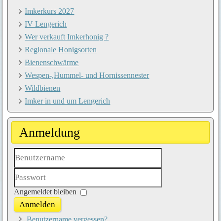
Imkerkurs 2027
IV Lengerich
Wer verkauft Imkerhonig ?
Regionale Honigsorten
Bienenschwärme
Wespen-,Hummel- und Hornissennester
Wildbienen
Imker in und um Lengerich
Anmeldung
Benutzername
Passwort
Angemeldet bleiben
Anmelden
Benutzername vergessen?