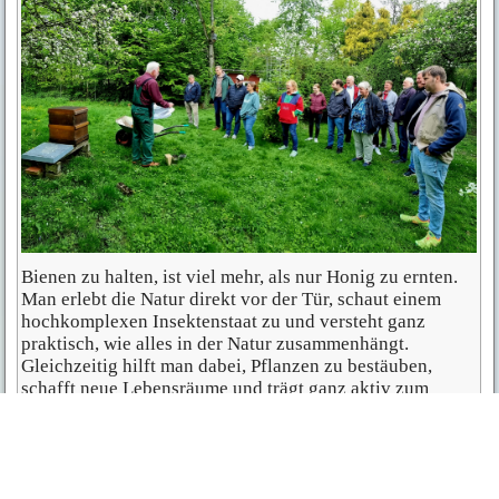
Bienen zu halten, ist viel mehr, als nur Honig zu ernten.
Man erlebt die Natur direkt vor der Tür, schaut einem
hochkomplexen Insektenstaat zu und versteht ganz
praktisch, wie alles in der Natur zusammenhängt.
Gleichzeitig hilft man dabei, Pflanzen zu bestäuben,
schafft neue Lebensräume und trägt ganz aktiv zum
Umwelt- und Naturschutz bei.
Viele Imker mögen es zudem, ihr eigenes, gutes
Lebensmittel herzustellen. Wer später mehr aus der
Imkerei machen möchte, kann außerdem mit dem Verkauf