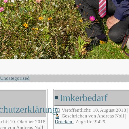
:
Uncategorised
Imkerbedarf
chutzerklärung
Veröffentlicht: 10. August 2018
|
Geschrieben von Andreas Noll
|
icht: 10. Oktober 2018
Drucken
|
Zugriffe: 9429
ben von Andreas Noll
|