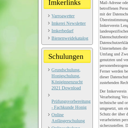
Imkerlinks
Mail-Adresse od
betroffenen Perso
mit der Datensc
Varroawetter
Übereinstimmung
Imkerei Newsletter
Imkerverein Leng
Imkerbedarf
landesspezifische
Datenschutzbesti
Bienenweidekatalog
Datenschutzerklä
Unternehmen die 
Umfang und Zwec
Schulungen
genutzten und ver
personenbezogene
Grundschulung,
Ferner werden be
Honigschulung,
dieser Datenschu
Königinnenzucht
zustehenden Rech
2021 Download
Der Imkerverein L
Verarbeitung Vera
Prüfungsvorbereitung
technische und o
- Fachkunde Honig
umgesetzt, um ei
Schutz der über d
Online
verarbeiteten pe
Anfängerschulung
sicherzustellen.