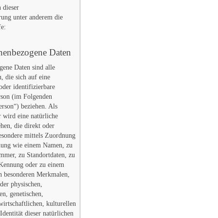
 dieser
rung unter anderem die
fe:
nenbezogene Daten
ene Daten sind alle
, die sich auf eine
 oder identifizierbare
rson (im Folgenden
erson“) beziehen. Als
r wird eine natürliche
hen, die direkt oder
besondere mittels Zuordnung
nung wie einem Namen, zu
mmer, zu Standortdaten, zu
-Kennung oder zu einem
n besonderen Merkmalen,
der physischen,
en, genetischen,
wirtschaftlichen, kulturellen
Identität dieser natürlichen