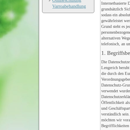
Onlineschulung
Internetbasierte
Varroabehandlung
grundsätzlich Sic
sodass ein absolu
gewährleistet we
Grund steht es je
personenbezogene
alternativen Wege
telefonisch, an u
1. Begriffs
Die Datenschutze
Lengerich beruht 
die durch den Eu
Verordnungsgeber
Datenschutz-Gr
verwendet wurde
Datenschutzerklä
Öffentlichkeit al
und Geschäftspart
verständlich sein
möchten wir vora
Begrifflichkeiten