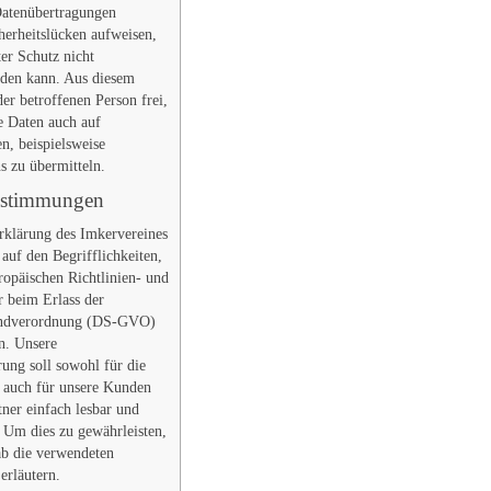
 Datenübertragungen
herheitslücken aufweisen,
ter Schutz nicht
rden kann. Aus diesem
der betroffenen Person frei,
 Daten auch auf
n, beispielsweise
ns zu übermitteln.
bestimmungen
rklärung des Imkervereines
auf den Begrifflichkeiten,
ropäischen Richtlinien- und
 beim Erlass der
undverordnung (DS-GVO)
n. Unsere
rung soll sowohl für die
s auch für unsere Kunden
ner einfach lesbar und
. Um dies zu gewährleisten,
b die verwendeten
 erläutern.