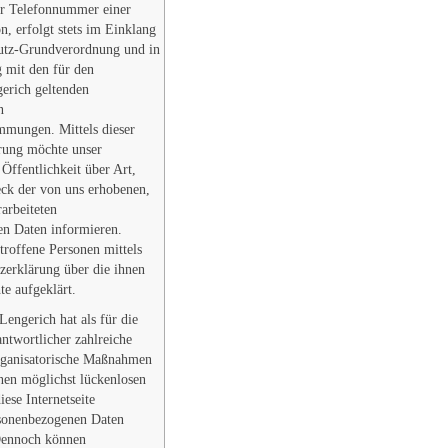
er Telefonnummer einer
n, erfolgt stets im Einklang
hutz-Grundverordnung und in
 mit den für den
erich geltenden
n
mmungen. Mittels dieser
rung möchte unser
Öffentlichkeit über Art,
k der von uns erhobenen,
arbeiteten
n Daten informieren.
troffene Personen mittels
tzerklärung über die ihnen
te aufgeklärt.
engerich hat als für die
ntwortlicher zahlreiche
rganisatorische Maßnahmen
nen möglichst lückenlosen
iese Internetseite
rsonenbezogenen Daten
 Dennoch können