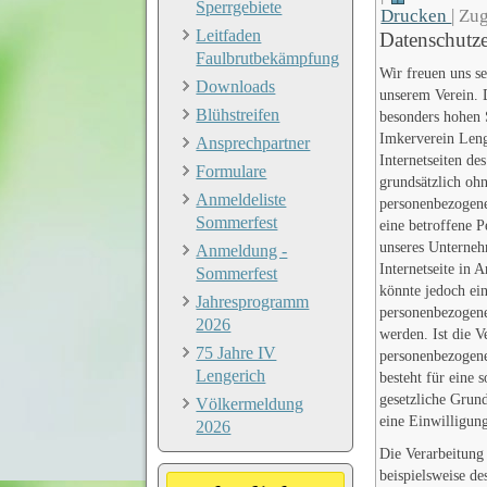
Sperrgebiete
Drucken
|
Zug
Leitfaden
Datenschutz
Faulbrutbekämpfung
Wir freuen uns se
Downloads
unserem Verein. 
Blühstreifen
besonders hohen 
Imkerverein Leng
Ansprechpartner
Internetseiten de
Formulare
grundsätzlich oh
Anmeldeliste
personenbezogene
Sommerfest
eine betroffene 
unseres Unterneh
Anmeldung -
Internetseite in
Sommerfest
könnte jedoch ei
Jahresprogramm
personenbezogene
2026
werden. Ist die V
75 Jahre IV
personenbezogene
Lengerich
besteht für eine 
gesetzliche Grund
Völkermeldung
eine Einwilligung
2026
Die Verarbeitung
beispielsweise de