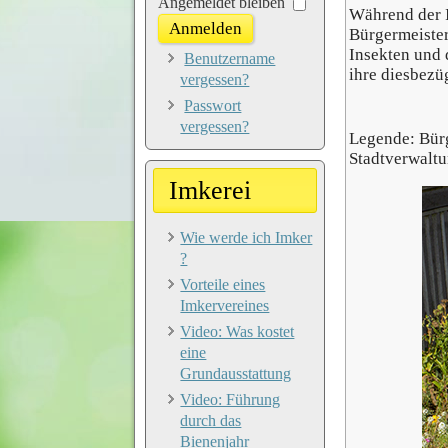
Passwort
Angemeldet bleiben
Während der I
Anmelden
Bürgermeister
Insekten und 
Benutzername
ihre diesbezü
vergessen?
Passwort
vergessen?
Legende: Bürg
Stadtverwaltu
Imkerei
Wie werde ich Imker
?
Vorteile eines
Imkervereines
Video: Was kostet
eine
Grundausstattung
Video: Führung
durch das
Bienenjahr