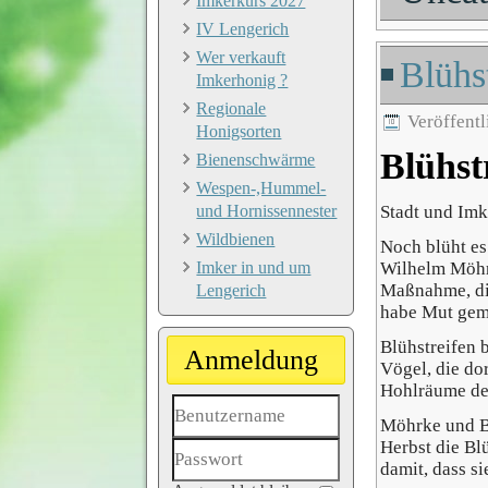
Imkerkurs 2027
IV Lengerich
Wer verkauft
Blühs
Imkerhonig ?
Regionale
Veröffentl
Honigsorten
Blühst
Bienenschwärme
Wespen-,Hummel-
und Hornissennester
Stadt und Imk
Wildbienen
Noch blüht es
Imker in und um
Wilhelm Möhrk
Maßnahme, die
Lengerich
habe Mut gema
Blühstreifen 
Anmeldung
Vögel, die do
Hohlräume de
Möhrke und Bu
Herbst die Bl
Benutzername
damit, dass si