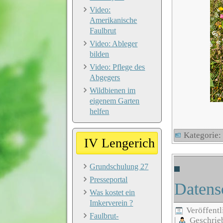
Video:
Amerikanische
Faulbrut
Video: Ableger
bilden
Video: Pflege des
Abgegers
Wildbienen im
eigenem Garten
helfen
Kategorie
IV Lengerich
Grundschulung 27
Presseportal
Datens
Was kostet ein
Imkerverein ?
Veröffentl
Faulbrut-
|
Geschrie