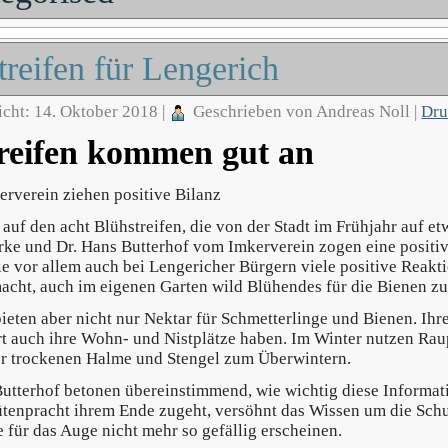
treifen für Lengerich
icht: 14. Oktober 2018
|
Geschrieben von Andreas Noll
|
Dr
reifen kommen gut an
erverein ziehen positive Bilanz
 auf den acht Blühstreifen, die von der Stadt im Frühjahr auf 
e und Dr. Hans Butterhof vom Imkerverein zogen eine positive
 vor allem auch bei Lengericher Bürgern viele positive Reakti
cht, auch im eigenen Garten wild Blühendes für die Bienen z
bieten aber nicht nur Nektar für Schmetterlinge und Bienen. Ih
rt auch ihre
Wohn- und Nistplätze haben. Im Winter nutzen Rau
r trockenen Halme und Stengel zum
Überwintern
.
tterhof betonen übereinstimmend, wie wichtig diese Informatio
ütenpracht ihrem Ende zugeht, versöhnt das Wissen um die Schu
e für das Auge nicht mehr so gefällig erscheinen.