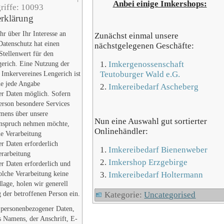
Anbei einige Imkershops:
riffe: 10093
erklärung
hr über Ihr Interesse an
Zunächst einmal unsere
Datenschutz hat einen
nächstgelegenen Geschäfte:
Stellenwert für den
Imkergenossenschaft
erich. Eine Nutzung der
Teutoburger Wald e.G.
s Imkervereines Lengerich ist
ne jede Angabe
Imkereibedarf Ascheberg
r Daten möglich. Sofern
Person besondere Services
mens über unsere
Nun eine Auswahl gut sortierter
 Anspruch nehmen möchte,
Onlinehändler:
ne Verarbeitung
r Daten erforderlich
Imkereibedarf Bienenweber
erarbeitung
Imkershop Erzgebirge
r Daten erforderlich und
solche Verarbeitung keine
Imkereibedarf Holtermann
lage, holen wir generell
 der betroffenen Person ein.
Kategorie:
Uncategorised
 personenbezogener Daten,
s Namens, der Anschrift, E-