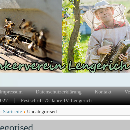
Impressum
Datenschutzerklärung
Kontakt
Ve
2027
Festschrift 75 Jahre IV Lengerich
e:
Startseite
Uncategorised
egorised