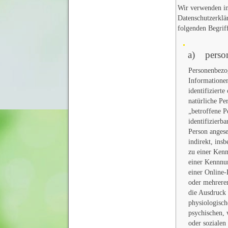
Wir verwenden in
Datenschutzerklä
folgenden Begrif
a) perso
Personenbezog
Informationen
identifizierte
natürliche Pe
„betroffene P
identifizierba
Person angese
indirekt, ins
zu einer Ken
einer Kennnu
einer Online
oder mehrere
die Ausdruck 
physiologisch
psychischen, 
oder sozialen 