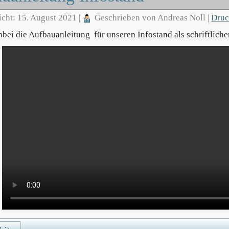
icht: 15. August 2021
|
Geschrieben von Andreas Noll
|
Dru
bei die Aufbauanleitung für unseren Infostand als schriftlich