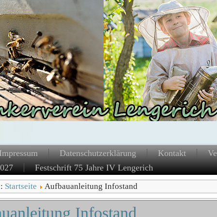
Impressum
Datenschutzerklärung
Kontakt
Ve
2027
Festschrift 75 Jahre IV Lengerich
e:
Startseite
Aufbauanleitung Infostand
uanleitung Infostand