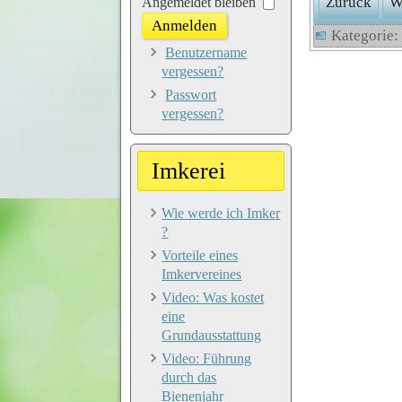
Zurück
W
Passwort
Angemeldet bleiben
Anmelden
Kategorie
Benutzername
vergessen?
Passwort
vergessen?
Imkerei
Wie werde ich Imker
?
Vorteile eines
Imkervereines
Video: Was kostet
eine
Grundausstattung
Video: Führung
durch das
Bienenjahr