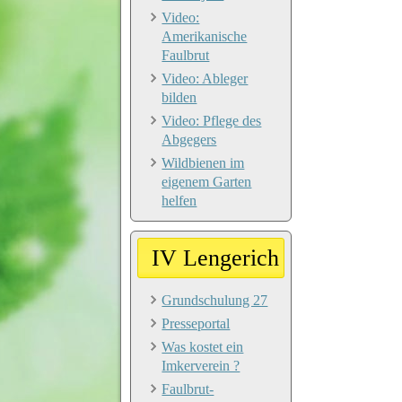
Video:
Amerikanische
Faulbrut
Video: Ableger
bilden
Video: Pflege des
Abgegers
Wildbienen im
eigenem Garten
helfen
IV Lengerich
Grundschulung 27
Presseportal
Was kostet ein
Imkerverein ?
Faulbrut-