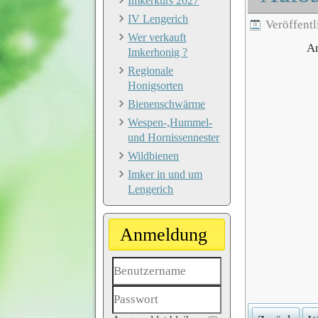
Imkerkurs 2027
IV Lengerich
Veröffentl
Wer verkauft
An
Imkerhonig ?
Regionale
Honigsorten
Bienenschwärme
Wespen-,Hummel-
und Hornissennester
Wildbienen
Imker in und um
Lengerich
Anmeldung
Benutzername